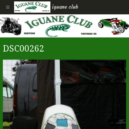
iguane club
DSC00262