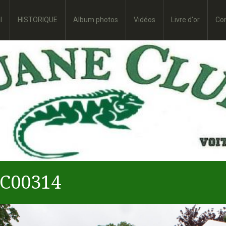
l
HISTORIQUE
Album photos
Vidéos
Livre d'or
Co
C00314