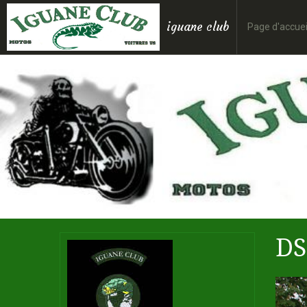
iguane club
Page d'accuei
DS