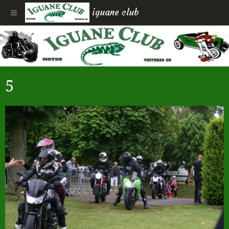
iguane club
5