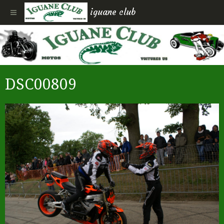
iguane club
DSC00809