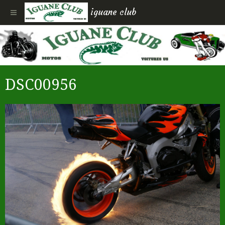
iguane club
DSC00956