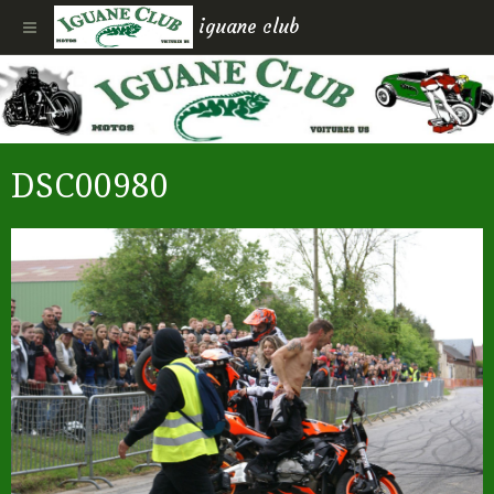
iguane club
DSC00980