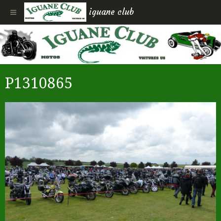
iguane club
P1310865