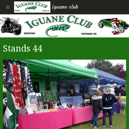
iguane club
Stands 44