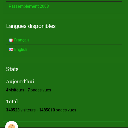
Rassemblement 2008
Langues disponibles
Français
English
Stats
Aujourd'hui
4
visiteurs -
7
pages vues
Total
349523
visiteurs -
1485010
pages vues