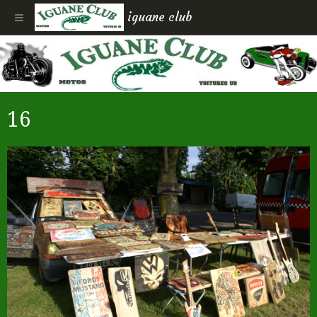
iguane club
16