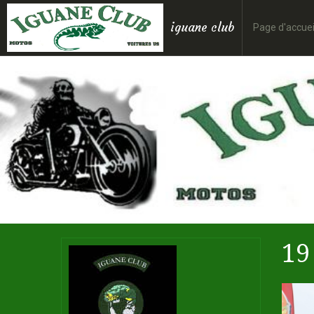
iguane club
Page d'accuei
19