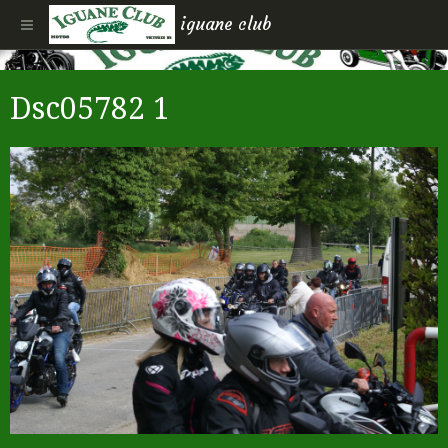
iguane club
Dsc05782 1