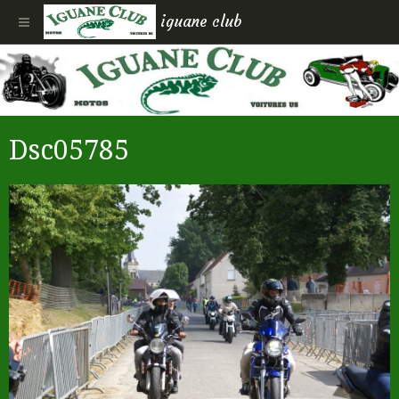
iguane club
Dsc05785