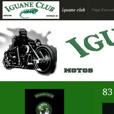
iguane club
Page d'accuei
83