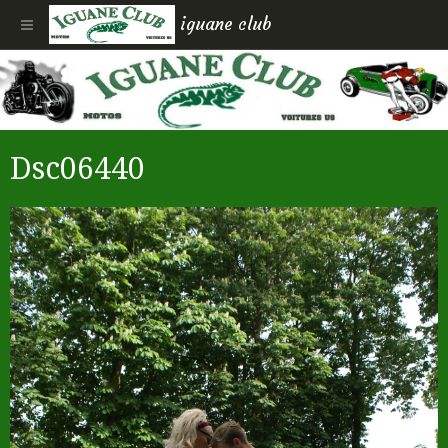
iguane club
Dsc06440