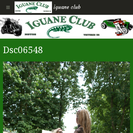
iguane club
Dsc06548