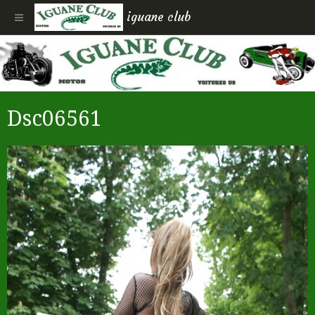
iguane club
Dsc06561