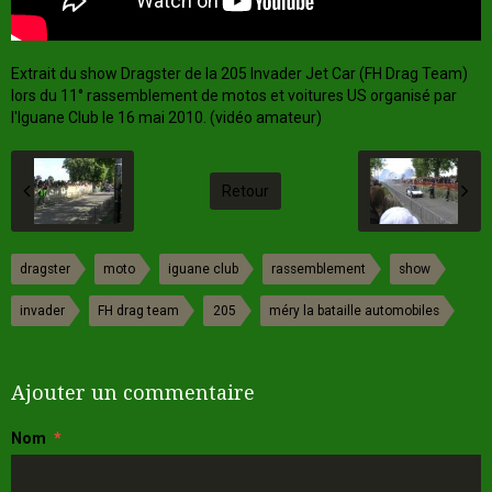
Extrait du show Dragster de la 205 Invader Jet Car (FH Drag Team)
lors du 11° rassemblement de motos et voitures US organisé par
l'Iguane Club le 16 mai 2010. (vidéo amateur)
Retour
dragster
moto
iguane club
rassemblement
show
invader
FH drag team
205
méry la bataille automobiles
Ajouter un commentaire
Nom