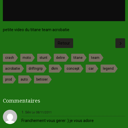
petite video du titane team acrobatie
Retour
crash
moto
stunt
delire
titane
team
acrobatie
driftngrip
dkm
concept
car
legend
prod
auto
betisier
Commentaires
1. Sév
Le 08/11/2011
Franchement vous gerer :) je vous adore