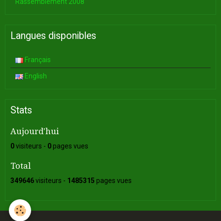
Rassemblement 2008
Langues disponibles
Français
English
Stats
Aujourd'hui
0
visiteurs -
0
pages vues
Total
349646
visiteurs -
1485315
pages vues