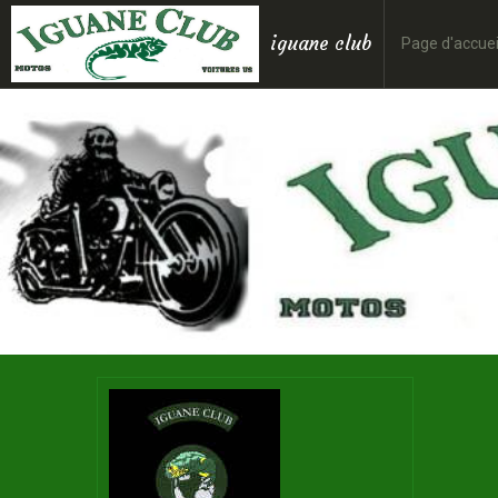
iguane club
Page d'accuei