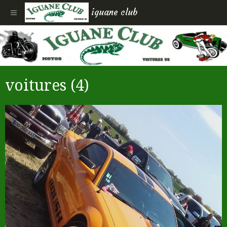
iguane club
voitures (4)