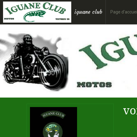
iguane club
Page d'accuei
vo