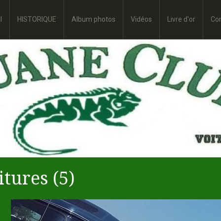
l
HISTORIQUE
Album photos
Vidéos
Livre d'or
Co
itures (5)