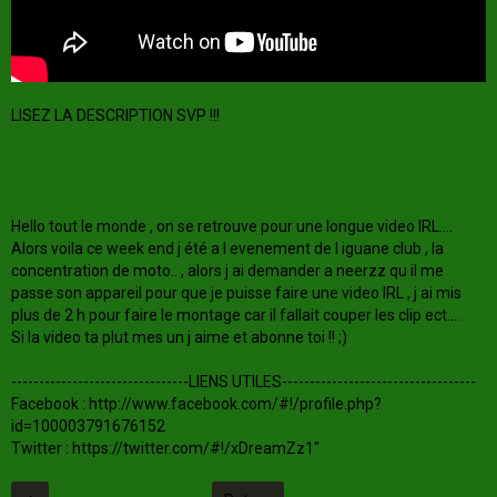
LISEZ LA DESCRIPTION SVP !!!
Hello tout le monde , on se retrouve pour une longue video IRL....
Alors voila ce week end j été a l evenement de l iguane club , la
concentration de moto.. , alors j ai demander a neerzz qu il me
passe son appareil pour que je puisse faire une video IRL , j ai mis
plus de 2 h pour faire le montage car il fallait couper les clip ect....
Si la video ta plut mes un j aime et abonne toi !! ;)
--------------------------------LIENS UTILES-----------------------------------
Facebook : http://www.facebook.com/#!/profile.php?
id=100003791676152
Twitter : https://twitter.com/#!/xDreamZz1"